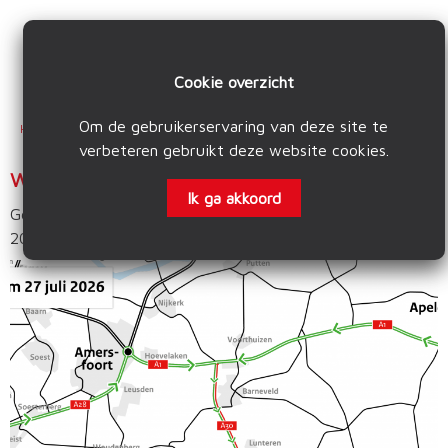
Cookie overzicht
Om de gebruikerservaring van deze site te
Home
Nieuwsbericht
Algemeen nieuws
Werkzaamheden A30 Fase 2
verbeteren gebruikt deze website
cookies
.
Werkzaamheden A30 Fase 2
Ik ga akkoord
Geschreven door Van Hamersveld LMB op
maandag 18 mei
2026