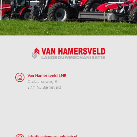
Van Hamersveld LMB
Otelaarseweg 3
3771 VJ Barneveld
info@vanhamersveldlmb.nl