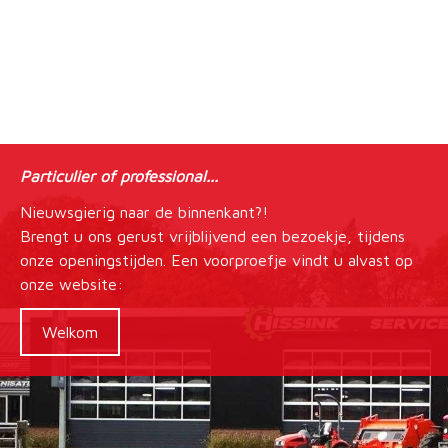
Particulier of professional...
Nieuwsgierig naar de binnenkant?!
Brengt u ons gerust vrijblijvend een bezoekje, tijdens
onze openingstijden. Een voorproefje vindt u alvast op
onze website:
Welkom