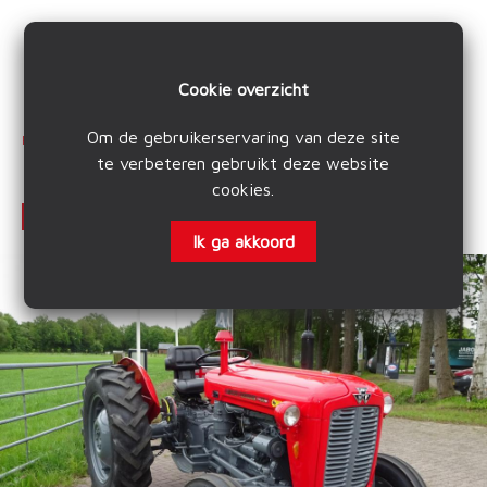
Cookie overzicht
Om de gebruikerservaring van deze site
Home
Producten en diensten
Occasions
Massey Ferguson 35x
te verbeteren gebruikt deze website
cookies
.
Massey Ferguson 35x
Terug
Ik ga akkoord